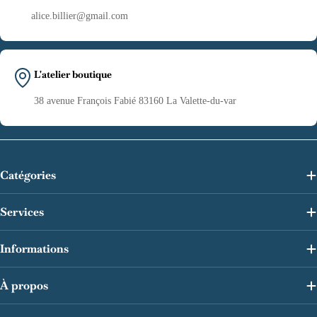
alice.billier@gmail.com
L'atelier boutique
38 avenue François Fabié 83160 La Valette-du-var
Catégories
Services
Informations
À propos