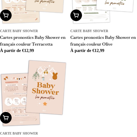
Choisissez Les Options
Choisissez Les Options
CARTE BABY SHOWER
CARTE BABY SHOWER
Cartes pronostics Baby Shower en
Cartes pronostics Baby Shower en
français couleur Terracotta
français couleur Olive
Prix
À partir de €12,99
Prix
À partir de €12,99
régulier
régulier
Choisissez Les Options
CARTE BABY SHOWER