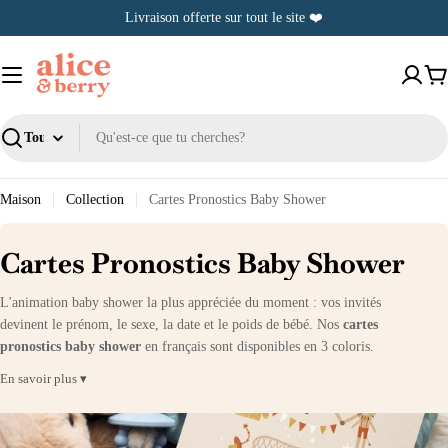
Passer
Livraison offerte sur tout le site ❤️
au
contenu
Pa
Recherche
Maison
Collection
Cartes Pronostics Baby Shower
C
Cartes Pronostics Baby Shower
o
L'animation baby shower la plus appréciée du moment : vos invités
l
devinent le prénom, le sexe, la date et le poids de bébé. Nos
cartes
pronostics baby shower
en français sont disponibles en 3 coloris.
l
En savoir plus ▾
e
c