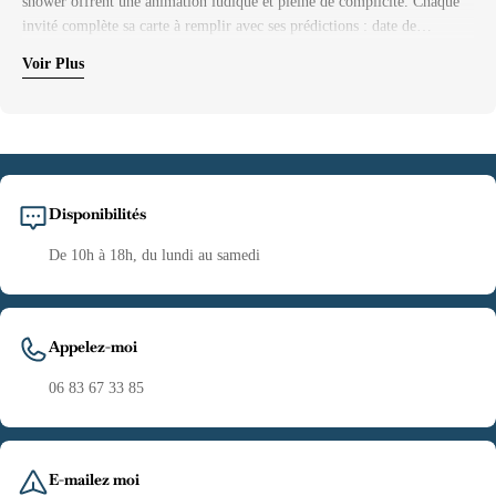
shower offrent une animation ludique et pleine de complicité. Chaque
invité complète sa carte à remplir avec ses prédictions : date de
naissance, poids, taille, couleur des yeux, ou encore ressemblances avec
Voir Plus
les parents.Ces cartes de pronostics transforment la baby shower en un
jeu amusant qui suscite discussions, rires et échanges entre vos proches.
Elles ne sont pas seulement une activité originale : elles deviennent
également des souvenirs précieux, que l’on garde avec tendresse pour se
rappeler de ce moment de partage autour de la grossesse.Nos modèles,
originaux et de qualité, sont conçus pour s’accorder parfaitement avec
Disponibilités
la décoration de votre fête prénatale. Fabriquées avec soin en France,
elles apportent une touche d’élégance et de personnalisation à votre
De 10h à 18h, du lundi au samedi
animation.Les cartes de prédictions baby shower sont plus qu’un simple
jeu : elles scellent un instant fort de la grossesse et permettent à la
famille et aux amis de s’impliquer dans cette belle attente, en laissant
une trace unique pour le futur bébé.
Appelez-moi
06 83 67 33 85
E-mailez moi