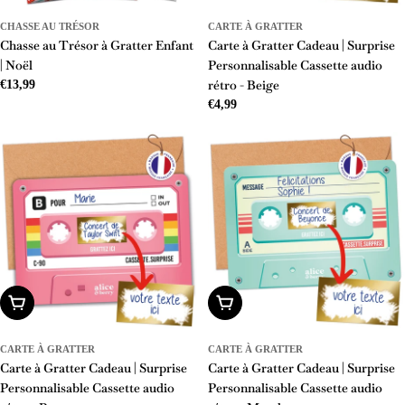
CHASSE AU TRÉSOR
CARTE À GRATTER
Chasse au Trésor à Gratter Enfant
Carte à Gratter Cadeau | Surprise
| Noël
Personnalisable Cassette audio
rétro - Beige
Prix
€13,99
Prix
€4,99
régulier
régulier
Ajouter Au Panier
Ajouter Au Panier
CARTE À GRATTER
CARTE À GRATTER
Carte à Gratter Cadeau | Surprise
Carte à Gratter Cadeau | Surprise
Personnalisable Cassette audio
Personnalisable Cassette audio