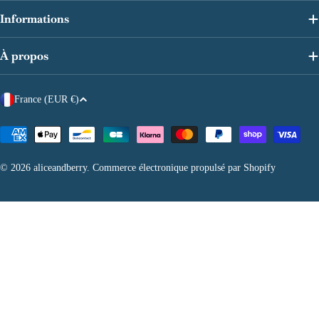
Informations
À propos
P
France (EUR €)
a
y
Modes
de
s
paiement
© 2026
aliceandberry
.
Commerce électronique propulsé par Shopify
/
r
é
g
i
o
n