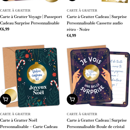
CARTE À GRATTER
CARTE À GRATTER
Carte à Gratter Voyage | Passeport
Carte à Gratter Cadeau | Surprise
Cadeau Surprise Personnalisable
Personnalisable Cassette audio
rétro - Noire
Prix
€6,99
Prix
€4,99
régulier
régulier
Ajouter Au Panier
Ajouter Au Panier
CARTE À GRATTER
CARTE À GRATTER
Carte à Gratter Noël
Carte à Gratter Cadeau | Surprise
Personnalisable – Carte Cadeau
Personnalisable Boule de cristal