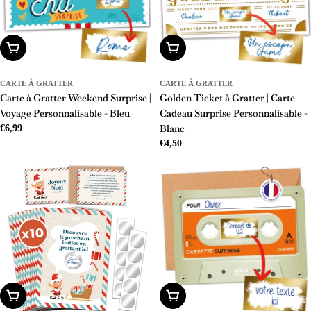
Ajouter Au Panier
Ajouter Au Panier
CARTE À GRATTER
CARTE À GRATTER
Carte à Gratter Weekend Surprise |
Golden Ticket à Gratter | Carte
Voyage Personnalisable - Bleu
Cadeau Surprise Personnalisable -
Blanc
Prix
€6,99
Prix
€4,50
régulier
régulier
Ajouter Au Panier
Ajouter Au Panier