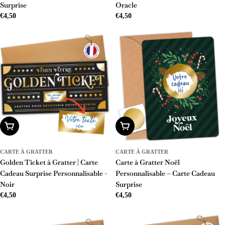
Surprise
Oracle
Prix
€4,50
Prix
€4,50
régulier
régulier
Ajouter Au Panier
Ajouter Au Panier
CARTE À GRATTER
CARTE À GRATTER
Golden Ticket à Gratter | Carte
Carte à Gratter Noël
Cadeau Surprise Personnalisable -
Personnalisable – Carte Cadeau
Noir
Surprise
Prix
€4,50
Prix
€4,50
régulier
régulier