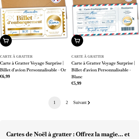
Ajouter Au Panier
Ajouter Au Panier
CARTE À GRATTER
CARTE À GRATTER
Carte à Gratter Voyage Surprise |
Carte à Gratter Voyage Surprise |
Billet d'avion Personnalisable - Or
Billet d'avion Personnalisable -
Blanc
Prix
€6,99
Prix
€5,99
régulier
régulier
1
2
Suivant
Cartes de Noël à gratter : Offrez la magie… et