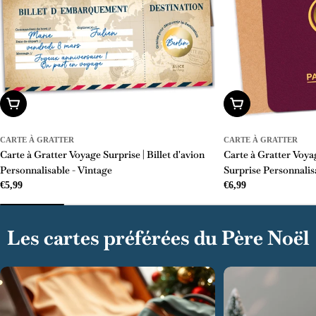
Ajouter Au Panier
Ajouter Au Panier
CARTE À GRATTER
CARTE À GRATTER
Carte à Gratter Voyage Surprise | Billet d'avion
Carte à Gratter Voya
Personnalisable - Vintage
Surprise Personnalis
Prix
€5,99
Prix
€6,99
régulier
régulier
Les cartes préférées du Père Noël