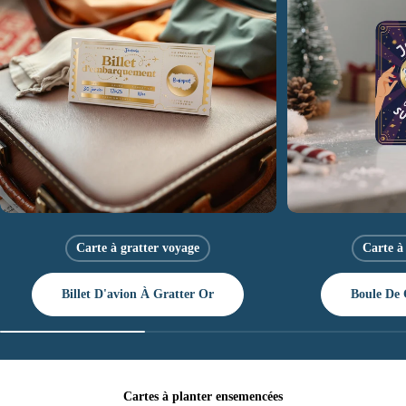
Carte à gratter voyage
Carte à
Billet D'avion À Gratter Or
Boule De 
Cartes à planter ensemencées