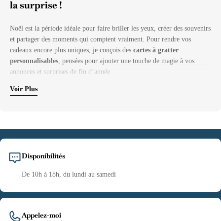
la surprise !
Noël est la période idéale pour faire briller les yeux, créer des souvenirs
et partager des moments qui comptent vraiment. Pour rendre vos
cadeaux encore plus uniques, je conçois des
cartes à gratter
personnalisables
, pensées pour ajouter une touche de magie à vos
annonces et surprises de fin d’année.
Voir Plus
Le principe est simple :
Vous choisissez votre carte, vous y écrivez le cadeau que vous souhaitez
offrir, puis vous collez la
pastille à gratter
fournie. Une fois glissée
sous le sapin, il ne reste plus à la personne qu’à gratter la pastille pour
découvrir la surprise cachée. Un petit geste, une grande émotion !
Disponibilités
Mes cartes se déclinent en plusieurs univers pour s’adapter à toutes les
envies.
De 10h à 18h, du lundi au samedi
Certaines prennent la forme de
faux billets d’embarquement
ou de
passeports
: parfait pour annoncer un voyage inattendu ou un week-end
Appelez-moi
surprise. D’autres arborent des illustrations festives ou élégantes, idéales