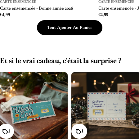
CARTE ENSEMENCÉE
CARTE ENSEMENCÉE
Carte ensemencée - Bonne année 2026
Carte ensemencée - 
Prix
€4,99
Prix
€4,99
Tout Ajouter Au Panier
régulier
régulier
Et si le vrai cadeau, c'était la surprise ?
1
1