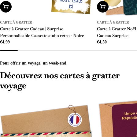
Ajouter Au Panier
Ajouter Au Panier
CARTE À GRATTER
CARTE À GRATTER
Carte à Gratter Cadeau | Surprise
Carte à Gratter Noël
Personnalisable Cassette audio rétro - Noire
Cadeau Surprise
Prix
€4,99
Prix
€4,50
régulier
régulier
Pour offrir un voyage, un week-end
Découvrez nos cartes à gratter
voyage