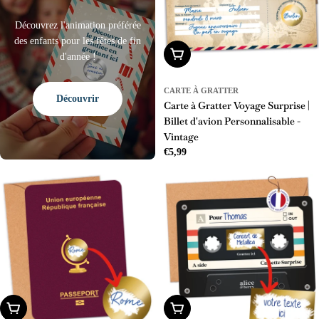
Découvrez l'animation préférée
des enfants pour les fêtes de fin
Ajouter Au Panier
d'année !
CARTE À GRATTER
Découvrir
Carte à Gratter Voyage Surprise |
Billet d'avion Personnalisable -
Vintage
Prix
€5,99
régulier
Ajouter Au Panier
Ajouter Au Panier