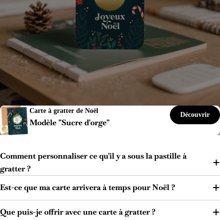
Carte à gratter de Noël
Carte à gratter de Noël
Button Label
Découvrir
Modèle "Sucre d'orge"
Modèle Sapin
Comment personnaliser ce qu'il y a sous la pastille à
gratter ?
Est-ce que ma carte arrivera à temps pour Noël ?
Que puis-je offrir avec une carte à gratter ?