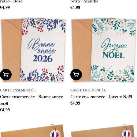
rétro - Rose
rétro - Menthe
Prix
€4,99
Prix
€4,99
régulier
régulier
Ajouter Au Panier
Ajouter Au Panier
CARTE ENSEMENCÉE
CARTE ENSEMENCÉE
Carte ensemencée - Bonne année
Carte ensemencée - Joyeux Noël
2026
Prix
€4,99
Prix
€4,99
régulier
régulier