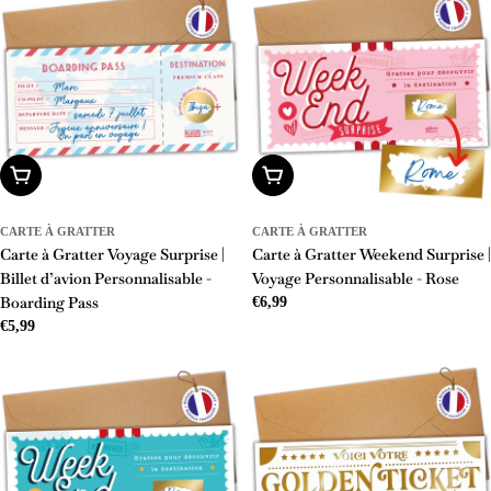
Ajouter Au Panier
Ajouter Au Panier
CARTE À GRATTER
CARTE À GRATTER
Carte à Gratter Voyage Surprise |
Carte à Gratter Weekend Surprise |
Billet d’avion Personnalisable -
Voyage Personnalisable - Rose
Boarding Pass
Prix
€6,99
Prix
€5,99
régulier
régulier