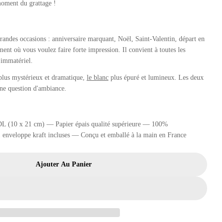
moment du grattage !
grandes occasions : anniversaire marquant, Noël, Saint-Valentin, départ en
ent où vous voulez faire forte impression. Il convient à toutes les
 immatériel.
plus mystérieux et dramatique,
le blanc
plus épuré et lumineux. Les deux
ne question d'ambiance.
DL (10 x 21 cm) — Papier épais qualité supérieure — 100%
 1 enveloppe kraft incluses — Conçu et emballé à la main en France
Ajouter Au Panier
 Ticket À Gratter | Carte Cadeau Surprise Personnalisab
Pour Golden Ticket À Gratter | Carte Cadeau Surprise Pe