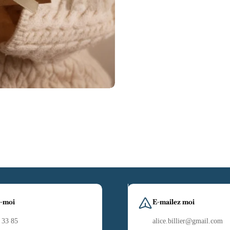
-moi
E-mailez moi
 33 85
alice.billier@gmail.com