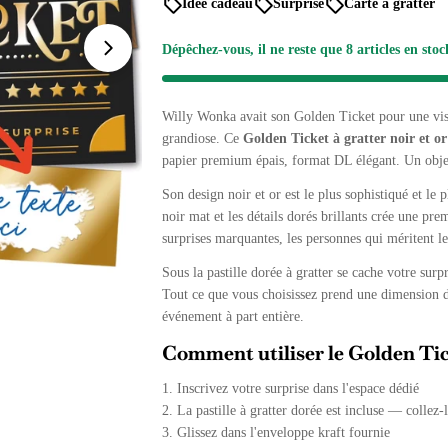
Idée cadeau
Surprise
Carte à gratter
régulier
Dépêchez-vous, il ne reste que
8
articles en stoc
Ouvrir le média 1 en mode modal
Willy Wonka avait son Golden Ticket pour une visit
grandiose. Ce
Golden Ticket à gratter noir et or
papier premium épais, format DL élégant. Un objet 
Son design noir et or est le plus sophistiqué et le 
noir mat et les détails dorés brillants crée une pre
surprises marquantes, les personnes qui méritent le
Sous la pastille dorée à gratter se cache votre sur
Tout ce que vous choisissez prend une dimension di
événement à part entière.
Comment utiliser le Golden Tic
1. Inscrivez votre surprise dans l'espace dédié
2. La pastille à gratter dorée est incluse — collez-l
3. Glissez dans l'enveloppe kraft fournie