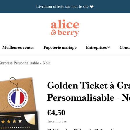
Livraison offerte sur tout le site ❤️
Meilleures ventes
Papeterie mariage
Entreprises
Conta
Surprise Personnalisable - Noir
Golden Ticket à Gra
Personnalisable - N
Prix
€4,50
Taxe incluse.