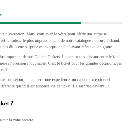
k.
Ouvrir le média 2 en mode modal
e d'exception. Vous, vous avez le vôtre pour offrir une surprise
est le cadeau le plus impressionnant de notre catalogue : dorure à chaud,
qui dit "cette surprise est exceptionnelle" avant même qu'on gratte.
plus impactant de nos Golden Tickets. Le contraste saisissant entre le fond
mière impression inoubliable. C'est le ticket pour les grandes occasions, les
 meilleur.
prise : un séjour, un concert, une expérience, un cadeau exceptionnel…
fférente quand il est annoncé via ce ticket. La surprise devient un
ket ?
a sur la zone secrète