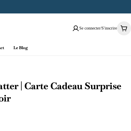
Se connecter/S'inscrire
Pani
ct
Le Blog
tter | Carte Cadeau Surprise
oir