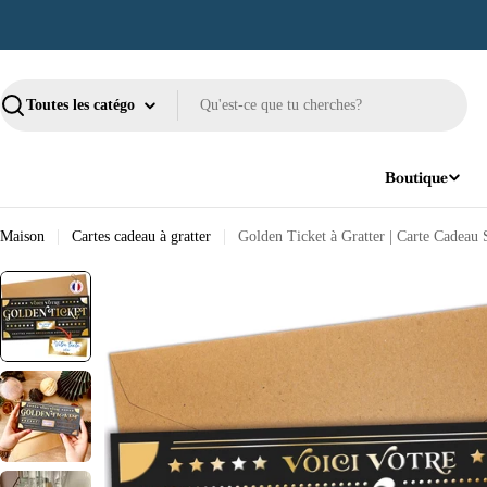
Passer
au
contenu
Recherche
Boutique
Maison
Cartes cadeau à gratter
Golden Ticket à Gratter | Carte Cadeau 
Passer
aux
informations
sur
le
produit