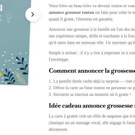
Votre frère ou beau-frère va devenir tonton et vou
annonce grossesse tonton
est faite pour créer le 
Ouvrir le média 1 en mode modal
quand il gratte, l'émotion est garantie.
Annoncer une grossesse à la famille est l'un des m
une expérience unique, drôle et touchante à la foi
qu'il entre dans un nouveau rôle. Un souvenir qu'i
Simple à utiliser : il n'y a rien à imprimer ni à co
l'enveloppe.
Comment annoncer la grossesse
1. La pastille dorée cache déjà la surprise — rien d
2. Offrez la carte au futur tonton en personne ou p
3. Savourez sa réaction au moment où il gratte !
Idée cadeau annonce grossesse :
La carte à gratter crée un effet de suspense que 
classique ou un message vocal, elle engage le futu
découverte.