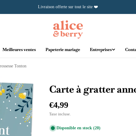
Livraison offerte sur tout le site ❤️
Meilleures ventes
Papeterie mariage
Entreprises
Conta
grossesse Tonton
Carte à gratter an
Prix
€4,99
Taxe incluse.
régulier
Disponible en stock
(20)