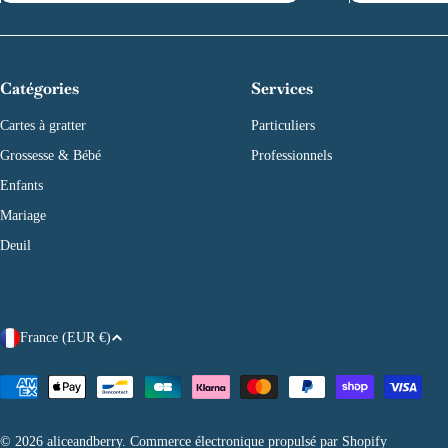
Catégories
Services
Cartes à gratter
Particuliers
Grossesse & Bébé
Professionnels
Enfants
Mariage
Deuil
P
France (EUR €)
a
Modes
de
y
paiement
© 2026
aliceandberry
.
Commerce électronique propulsé par Shopify