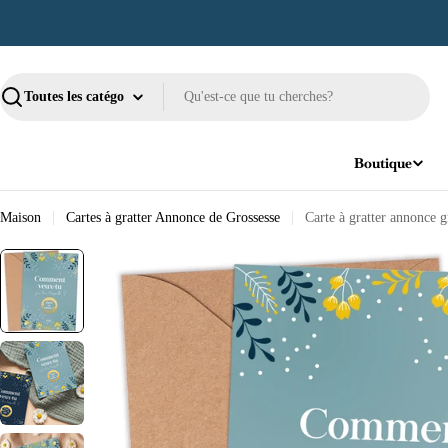
Passer
au
contenu
Recherche
Boutique
Maison
Cartes à gratter Annonce de Grossesse
Carte à gratter annonce 
Passer
aux
informations
sur
le
produit