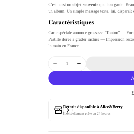
C'est aussi un
objet souvenir
que l'on garde. Beauc
un album. Un simple message texte, lui, disparaît 
Caractéristiques
Carte spéciale annonce grossesse "Tonton" — For
Pastille dorée à gratter incluse — Impression rec
la main en France
Quantité
Diminuer La Quantité Pour Carte
Augmenter La Quantité
P
Retrait disponible à
Alice&Berry
Habituellement prête en 24 heures