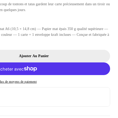
oup de tontons et tatas gardent leur carte précieusement dans un tiroir ou
en quelques jours.
mat A6 (10,5 × 14,8 cm) — Papier mat épais 350 g qualité supérieure —
to couleur — 1 carte + 1 enveloppe kraft incluses — Conçue et fabriquée à
Ajouter Au Panier
 À Gratter Annonce Grossesse Tonton
 Pour Carte À Gratter Annonce Grossesse Tonton
lus de moyens de paiement