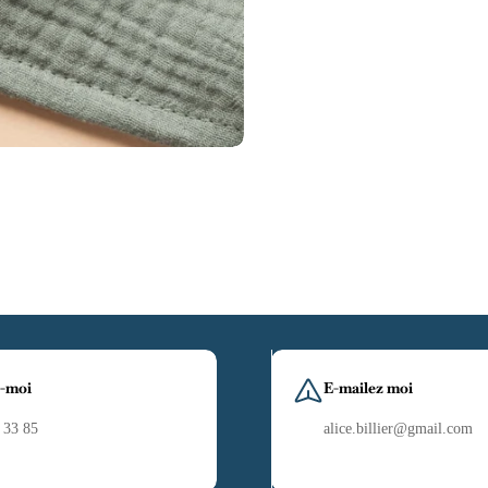
-moi
E-mailez moi
 33 85
alice.billier@gmail.com