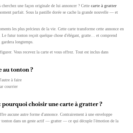
s cherchez une façon originale de lui annoncer ? Cette
carte à gratter
moment parfait. Sous la pastille dorée se cache la grande nouvelle — et
Ouvrir le média 2 en mode modal
oments les plus précieux de la vie. Cette carte transforme cette annonce en
s. Le futur tonton reçoit quelque chose d'élégant, gratte… et comprend
l gardera longtemps.
nfigurer. Vous recevez la carte et vous offrez. Tout est inclus dans
 au tonton ?
'autre à faire
ar courrier
 pourquoi choisir une carte à gratter ?
n'offre aucune autre forme d'annonce. Contrairement à une enveloppe
r tonton dans un geste actif — gratter — ce qui décuple l'émotion de la