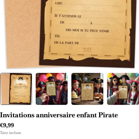
Ouvrir le média 0 en mode modal
Invitations anniversaire enfant Pirate
Prix
€9,99
Taxe incluse.