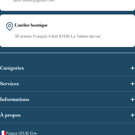
alice.billier@gmail.com
L'atelier boutique
38 avenue François Fabié 83160 La Valette-du-var
Catégories
Services
Informations
À propos
P
France (EUR €)