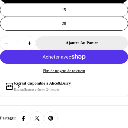
15
20
Quantité
Ajouter Au Panier
Diminuer La Quantité Pour Invitations Anniversaire E
Augmenter La Quantité Pour Invitations Ann
Plus de moyens de paiement
Retrait disponible à
Alice&Berry
Habituellement prête en 24 heures
Partager: